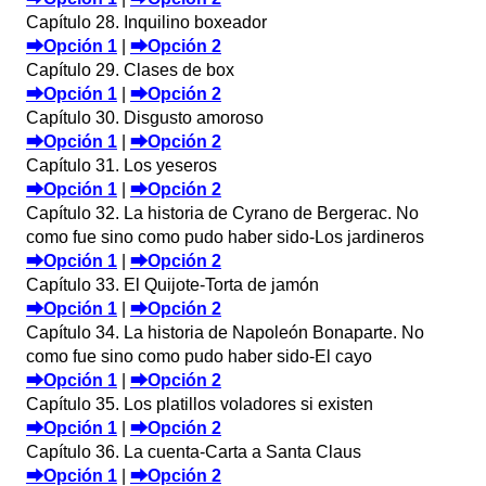
Capítulo 28. Inquilino boxeador
⮕Opción 1
|
⮕Opción 2
Capítulo 29. Clases de box
⮕Opción 1
|
⮕Opción 2
Capítulo 30. Disgusto amoroso
⮕Opción 1
|
⮕Opción 2
Capítulo 31. Los yeseros
⮕Opción 1
|
⮕Opción 2
Capítulo 32. La historia de Cyrano de Bergerac. No
como fue sino como pudo haber sido-Los jardineros
⮕Opción 1
|
⮕Opción 2
Capítulo 33. El Quijote-Torta de jamón
⮕Opción 1
|
⮕Opción 2
Capítulo 34. La historia de Napoleón Bonaparte. No
como fue sino como pudo haber sido-El cayo
⮕Opción 1
|
⮕Opción 2
Capítulo 35. Los platillos voladores si existen
⮕Opción 1
|
⮕Opción 2
Capítulo 36. La cuenta-Carta a Santa Claus
⮕Opción 1
|
⮕Opción 2