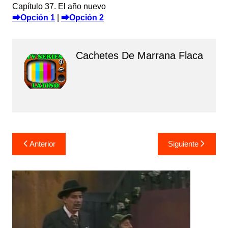
Capítulo 37. El año nuevo
⮕Opción 1
|
⮕Opción 2
Cachetes De Marrana Flaca
Navegación
Anterior
Siguiente
de
entradas