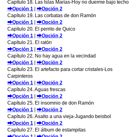
Capítulo 18. Las Islas Marías-Hoy no duerme bajo techo
⮕Opción 1
|
⮕Opción 2
Capítulo 19. Las corbatas de don Ramón
⮕Opción 1
|
⮕Opción 2
Capítulo 20. El perrito de Quico
⮕Opción 1
|
⮕Opción 2
Capítulo 21. El ratón
⮕Opción 1
|
⮕Opción 2
Capítulo 22. No hay agua en la vecindad
⮕Opción 1
|
⮕Opción 2
Capítulo 23. El artefacto para cortar cristales-Los
Carpinteros
⮕Opción 1
|
⮕Opción 2
Capítulo 24. Aguas frescas
⮕Opción 1
|
⮕Opción 2
Capítulo 25. El insomnio de don Ramón
⮕Opción 1
|
⮕Opción 2
Capítulo 26. Asalto a una vieja-Jugando beisbol
⮕Opción 1
|
⮕Opción 2
Capítulo 27. El álbum de estampitas
⮕Opción 1
|
⮕Opción 2