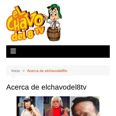
Saltar
al
contenido
Inicio
Acerca de elchavodel8tv
Acerca de elchavodel8tv