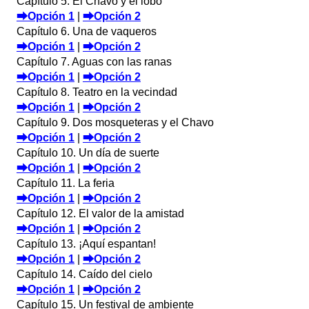
Capítulo 5. El Chavo y el lobo
⮕Opción 1
|
⮕Opción 2
Capítulo 6. Una de vaqueros
⮕Opción 1
|
⮕Opción 2
Capítulo 7. Aguas con las ranas
⮕Opción 1
|
⮕Opción 2
Capítulo 8. Teatro en la vecindad
⮕Opción 1
|
⮕Opción 2
Capítulo 9. Dos mosqueteras y el Chavo
⮕Opción 1
|
⮕Opción 2
Capítulo 10. Un día de suerte
⮕Opción 1
|
⮕Opción 2
Capítulo 11. La feria
⮕Opción 1
|
⮕Opción 2
Capítulo 12. El valor de la amistad
⮕Opción 1
|
⮕Opción 2
Capítulo 13. ¡Aquí espantan!
⮕Opción 1
|
⮕Opción 2
Capítulo 14. Caído del cielo
⮕Opción 1
|
⮕Opción 2
Capítulo 15. Un festival de ambiente