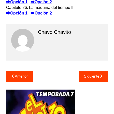
⮕Opción 1
|
⮕Opción 2
Capítulo 26. La máquina del tiempo II
⮕Opción 1
|
⮕Opción 2
Chavo Chavito
Navegación
Anterior
Siguiente
de
entradas